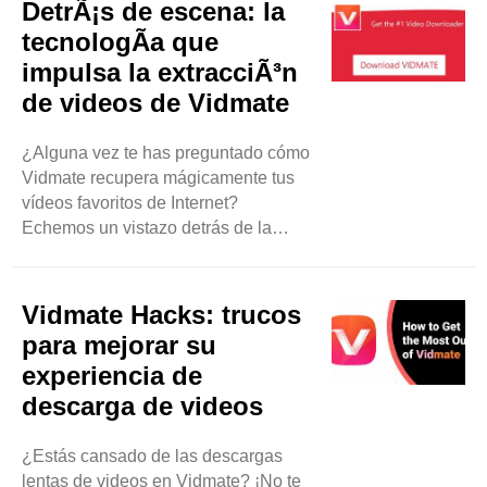
DetrÃ¡s de escena: la
Incluso puedes convertir vídeos en
tecnologÃ­a que
archivos de audio para escucharlos
impulsa la extracciÃ³n
más tarde. ¡Imagínate poder ver tus
de videos de Vidmate
vídeos favoritos de YouTube sin
necesidad de Wi-Fi ni datos! Eso es
lo que ofrece Vidmate. Además, ..
¿Alguna vez te has preguntado cómo
Vidmate recupera mágicamente tus
vídeos favoritos de Internet?
Echemos un vistazo detrás de la
cortina y exploremos la tecnología
que hace posible la extracción de
videos de Vidmate. Básicamente,
Vidmate Hacks: trucos
Vidmate emplea algoritmos
para mejorar su
avanzados para escanear sitios web
experiencia de
como YouTube, Facebook e
descarga de videos
Instagram, identificando y extrayendo
contenido de video sin problemas.
Estos algoritmos trabajan
¿Estás cansado de las descargas
incansablemente para localizar ..
lentas de videos en Vidmate? ¡No te