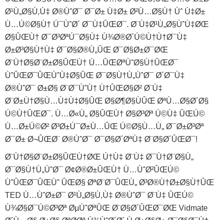
Ø¹Ù„Ø§Ù‚Ù‡ Ø®ÙˆØ¯ Ø¯Ø± Ù‡Ø± Ø²Ù…Ø§Ù† Ùˆ Ù‡Ø±
Ù…Ú©Ø§Ù† Ú¯ÙˆØ´ Ø¯Ù‡ÛŒØ¯. Ø¨Ù‡‌Ø¹Ù„Ø§ÙˆÙ‡ØŒ
Ø§ÛŒÙ† Ø¯Ø³ØªÚ¯Ø§Ù‡ Ù¾Ø®Ø´‌Ú©Ù†Ù†Ø¯Ù‡
Ø±Ø³Ø§Ù†Ù‡ Ø¯Ø§Ø®Ù„ÛŒ Ø¯Ø§Ø±Ø¯ØŒ
Ø¨Ù†Ø§Ø¨Ø±Ø§ÛŒÙ† Ù…ÛŒ‌ØªÙˆØ§Ù†ÛŒØ¯
ÙˆÛŒØ¯ÛŒÙˆÙ‡Ø§ÛŒ Ø¯Ø§Ù†Ù„ÙˆØ¯ Ø´Ø¯Ù‡
Ø®ÙˆØ¯ Ø±Ø§ Ø¨Ø¯ÙˆÙ† Ù†ÛŒØ§Ø² Ø¨Ù‡
Ø¨Ø±Ù†Ø§Ù…Ù‡‌Ù‡Ø§ÛŒ Ø§Ø¶Ø§ÙÛŒ ØªÙ…Ø§Ø´Ø§
Ú©Ù†ÛŒØ¯. Ù…Ø«Ù„ Ø§ÛŒÙ† Ø§Ø³Øª Ú©Ù‡ ÛŒÚ©
Ù…Ø±Ú©Ø² Ø³Ø±Ú¯Ø±Ù…ÛŒ Ú©Ø§Ù…Ù„ Ø¯Ø±Ø³Øª
Ø¯Ø± Ø¬ÛŒØ¨ Ø®ÙˆØ¯ Ø¯Ø§Ø´ØªÙ‡ Ø¨Ø§Ø´ÛŒØ¯!
Ø¨Ù†Ø§Ø¨Ø±Ø§ÛŒÙ†ØŒ Ú†Ù‡ Ø¨Ù‡ Ø¯Ù†Ø¨Ø§Ù„
Ø¯Ø§Ù†Ù„ÙˆØ¯ Ø¢Ø®Ø±ÛŒÙ† Ù…ÙˆØ²ÛŒÚ©
ÙˆÛŒØ¯ÛŒÙˆ ÛŒØ§ ØªØ¨Ø¯ÛŒÙ„ Ø³Ø®Ù†Ø±Ø§Ù†ÛŒ
TED Ù…ÙˆØ±Ø¯ Ø¹Ù„Ø§Ù‚Ù‡ Ø®ÙˆØ¯ Ø¨Ù‡ ÛŒÚ©
Ù¾Ø§Ø¯Ú©Ø³Øª ØµÙˆØªÛŒ Ø¨Ø§Ø´ÛŒØ¯ØŒ Vidmate