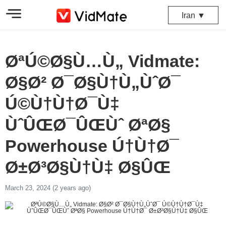
Iran ▼
ØªÚ©Ø§Ù…Ù„ Vidmate:
Ø§Ø² Ø¯Ø§Ù†Ù„ÙˆØ¯
Ú©Ù†Ù†Ø¯Ù‡
ÙˆÛŒØ¯ÛŒÙˆ ØªØ§
Powerhouse Ú†Ù†Ø¯
Ø±Ø³Ø§Ù†Ù‡ Ø§ÛŒ
March 23, 2024 (2 years ago)