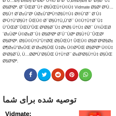
Ø´Ù…Ø§ Ø±Ø§ ØªØ­Øª Ù¾ÙˆØ´Ø´ Ù‚Ø±Ø§Ø± Ø¯Ø§Ø¯Ù‡
Ø§Ø³Øª. Ø¯ÛŒØ¯Ù† Ø§ÛŒÙ†Ú©Ù‡ Vidmate Ø§Ø² Ø²Ù…
Ø§Ù† Ø´Ø±ÙˆØ¹ ÙØ±ÙˆØªÙ†Ø§Ù†Ù‡ Ø®ÙˆØ¯ Ø¨Ù‡
Ø¹Ù†ÙˆØ§Ù† ÛŒÚ© Ø¯Ø§Ù†Ù„ÙˆØ¯ Ú©Ù†Ù†Ø¯Ù‡
ÙˆÛŒØ¯ÛŒÙˆÛŒ Ø³Ø§Ø¯Ù‡ ØªØ§ Ú†Ù‡ Ø­Ø¯ Ù¾ÛŒØ
´Ø±ÙØª Ú©Ø±Ø¯Ù‡ Ø§Ø³Øª Ø´Ú¯ÙØª Ø§Ù†Ú¯ÛŒØ²
Ø§Ø³Øª. Ø§Ú©Ù†ÙˆÙ†ØŒ Ø§ÛŒÙ† ÛŒÚ© Ø§Ø¨Ø²Ø§Ø±
Ø¶Ø±ÙˆØ±ÛŒ Ø¨Ø±Ø§ÛŒ Ù‡Ø± Ú©Ø³ÛŒ Ø§Ø³Øª Ú©Ù‡
Ø¹Ø§Ø´Ù‚ Ù…Ø­ØªÙˆØ§ÛŒ Ú†Ù†Ø¯ Ø±Ø³Ø§Ù†Ù‡ Ø§ÛŒ
Ø§Ø³Øª.
توصیه شده برای شما
Vidmate: