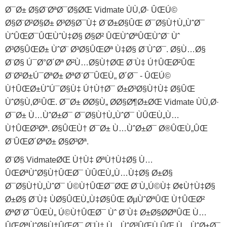
Ø¯Ø± Ø§Ø¨ØªØ¯Ø§ØŒ Vidmate ÙÙ‚Ø· ÛŒÚ©
Ø§Ø¨Ø²Ø§Ø± Ø³Ø§Ø¯Ù‡ Ø¨Ø±Ø§ÛŒ Ø¯Ø§Ù†Ù„ÙˆØ¯
ÙˆÛŒØ¯ÛŒÙˆÙ‡Ø§ Ø§Ø² ÛŒÙˆØªÛŒÙˆØ¨ Ùˆ
Ø³Ø§ÛŒØ± ÙˆØ¨ Ø³Ø§ÛŒØª Ù‡Ø§ Ø¨ÙˆØ¯. Ø§Ù…Ø§
Ø¨Ø§ Ú¯Ø°Ø´Øª Ø²Ù…Ø§Ù†ØŒ Ø¨Ù‡ Ú†ÛŒØ²ÛŒ
Ø¨Ø²Ø±Ú¯ØªØ± ØªØ¨Ø¯ÛŒÙ„ Ø´Ø¯ - ÛŒÚ©
Ù†ÛŒØ±ÙˆÚ¯Ø§Ù‡ Ú†Ù†Ø¯ Ø±Ø³Ø§Ù†Ù‡ Ø§ÛŒ
ÙˆØ§Ù‚Ø¹ÛŒ. Ø¯Ø± Ø­Ø§Ù„ Ø­Ø§Ø¶Ø±ØŒ Vidmate ÙÙ‚Ø·
Ø¯Ø± Ù…ÙˆØ±Ø¯ Ø¯Ø§Ù†Ù„ÙˆØ¯ ÙÛŒÙ„Ù…
Ù†ÛŒØ³Øª. Ø§ÛŒÙ† Ø¯Ø± Ù…ÙˆØ±Ø¯ Ø®ÛŒÙ„ÛŒ
Ø¨ÛŒØ´ØªØ± Ø§Ø³Øª.
Ø¨Ø§ VidmateØŒ Ù†Ù‡ ØªÙ†Ù‡Ø§ Ù…
ÛŒ‌ØªÙˆØ§Ù†ÛŒØ¯ ÙÛŒÙ„Ù…‌Ù‡Ø§ Ø±Ø§
Ø¯Ø§Ù†Ù„ÙˆØ¯ Ú©Ù†ÛŒØ¯ØŒ Ø¨Ù„Ú©Ù‡ Ø¢Ù†Ù‡Ø§
Ø±Ø§ Ø¨Ù‡ ÙØ§ÛŒÙ„‌Ù‡Ø§ÛŒ ØµÙˆØªÛŒ Ù†ÛŒØ²
ØªØ¨Ø¯ÛŒÙ„ Ú©Ù†ÛŒØ¯ Ùˆ Ø¨Ù‡ Ø±Ø§Ø­ØªÛŒ Ù…
ÛŒ‌ØªÙˆØ§Ù†ÛŒØ¯ Ø¨Ù‡ Ù…ÙˆØ³ÛŒÙ‚ÛŒ Ù…ÙˆØ±Ø¯