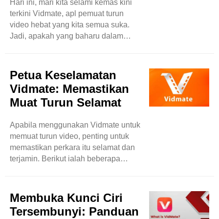
pastikan anda mengemas kini apl
Hari ini, mari kita selami kemas kini
Vidmate anda dengan kerap. Kemas
terkini Vidmate, apl pemuat turun
kini selalunya disertakan dengan
video hebat yang kita semua suka.
pembetulan pepijat dan peningkatan
Jadi, apakah yang baharu dalam
..
versi X.X? Baiklah, biar saya
tumpahkan kacang untuk awak!
Pertama sekali, dalam versi baharu
Petua Keselamatan
yang berkilat ini, Vidmate telah
Vidmate: Memastikan
meningkatkan antara muka
Muat Turun Selamat
penggunanya untuk menjadikannya
lebih mudah untuk digunakan. Ya,
Apabila menggunakan Vidmate untuk
mereka telah memperkemaskan
memuat turun video, penting untuk
sedikit perkara untuk memberi anda
memastikan perkara itu selamat dan
pengalaman yang lebih lancar
terjamin. Berikut ialah beberapa
semasa memuat turun semua video
petua untuk memastikan muat turun
yang hebat itu. Selain ..
anda bebas daripada kebimbangan.
Pertama sekali, sentiasa muat turun
Membuka Kunci Ciri
Vidmate daripada sumber yang
Tersembunyi: Panduan
dipercayai seperti Gedung Google