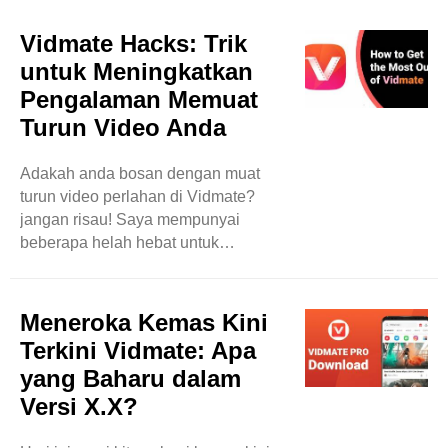
membolehkan pengekstrakan video
Vidmate. Pada terasnya, Vidmate
Vidmate Hacks: Trik
menggunakan algoritma lanjutan
untuk Meningkatkan
untuk mengimbas tapak web seperti
Pengalaman Memuat
YouTube, Facebook dan Instagram,
Turun Video Anda
mengenal pasti dan mengekstrak
kandungan video dengan lancar.
Algoritma ini bekerja tanpa jemu
Adakah anda bosan dengan muat
untuk mencari pautan video yang
turun video perlahan di Vidmate?
tertanam dalam halaman web,
jangan risau! Saya mempunyai
memastikan pengguna ..
beberapa helah hebat untuk
menjadikan pengalaman memuat
turun video anda sangat lancar. Mula-
mula, cuba gunakan Wi-Fi dan
Meneroka Kemas Kini
bukannya data mudah alih. Wi-Fi
Terkini Vidmate: Apa
biasanya memberikan kelajuan muat
yang Baharu dalam
turun yang lebih pantas, jadi anda
Versi X.X?
boleh mendapatkan video anda
dengan lebih cepat. Selain itu,