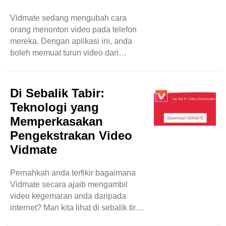
Vidmate sedang mengubah cara
orang menonton video pada telefon
mereka. Dengan aplikasi ini, anda
boleh memuat turun video dari
YouTube, Facebook dan Instagram
secara percuma. Ia mudah digunakan
dan berfungsi pada peranti Android.
Di Sebalik Tabir:
Anda juga boleh menukar video
Teknologi yang
menjadi fail audio untuk didengar
Memperkasakan
kemudian. Bayangkan anda boleh
Pengekstrakan Video
menonton video YouTube kegemaran
anda tanpa memerlukan Wi-Fi atau
Vidmate
data! Itulah yang Vidmate tawarkan.
Selain itu, ia mempunyai pemain
Pernahkah anda terfikir bagaimana
terbina dalam, jadi anda boleh
Vidmate secara ajaib mengambil
menonton muat ..
video kegemaran anda daripada
internet? Mari kita lihat di sebalik tirai
dan terokai teknologi yang