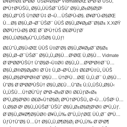
Ø¢Ø®Ø± ØªØ­Ø¯ÙŠØ«Ø§Øª VidmateØŒ ØªØ·Ø¨ÙŠÙ‚
ØªÙ†Ø²ÙŠÙ„ Ø§Ù„ÙÙŠØ¯ÙŠÙˆ Ø§Ù„Ø±Ø§Ø¦Ø¹
Ø§Ù„Ø°ÙŠ Ù†Ø­Ø¨Ù‡ Ø¬Ù…ÙŠØ¹Ù‹Ø§. Ø¥Ø°Ù‹Ø§ØŒ
Ù…Ø§ Ø§Ù„Ø¬Ø¯ÙŠØ¯ ÙÙŠ Ø§Ù„Ø¥ØµØ¯Ø§Ø± X.XØŸ
Ø­Ø³Ù†Ù‹Ø§ ØŒ Ø¯Ø¹Ù†ÙŠ Ø£Ø³ÙƒØ¨
Ø§Ù„ÙØ§ØµÙˆÙ„ÙŠØ§ Ù„Ùƒ!
Ø£ÙˆÙ„Ø§Ù‹ØŒ ÙÙŠ Ù‡Ø°Ø§ Ø§Ù„Ø¥ØµØ¯Ø§Ø±
Ø§Ù„Ø¬Ø¯ÙŠØ¯ Ø§Ù„Ù„Ø§Ù…Ø¹ØŒ Ù‚Ø§Ù… Vidmate
Ø¨ØªØ­Ø³ÙŠÙ† ÙˆØ§Ø¬Ù‡Ø© Ø§Ù„Ù…Ø³ØªØ®Ø¯Ù…
Ø§Ù„Ø®Ø§ØµØ© Ø¨Ù‡ Ù„Ø¬Ø¹Ù„Ù‡ Ø£Ø³Ù‡Ù„ ÙÙŠ
Ø§Ù„Ø§Ø³ØªØ®Ø¯Ø§Ù…. Ù†Ø¹Ù…ØŒ Ù„Ù‚Ø¯ Ù‚Ø§Ù…
ÙˆØ§ Ø¨ØªØ­Ø³ÙŠÙ† Ø§Ù„Ø£Ù…ÙˆØ± Ù‚Ù„ÙŠÙ„Ø§Ù‹
Ù„ÙŠÙ…Ù†Ø­ÙˆÙƒ ØªØ¬Ø±Ø¨Ø© Ø£ÙƒØ«Ø±
Ø³Ù„Ø§Ø³Ø© Ø£Ø«Ù†Ø§Ø¡ ØªÙ†Ø²ÙŠÙ„ Ø¬Ù…ÙŠØ¹ Ù…
Ù‚Ø§Ø·Ø¹ Ø§Ù„ÙÙŠØ¯ÙŠÙˆ Ø§Ù„Ø±Ø§Ø¦Ø¹Ø© ØªÙ„Ùƒ.
Ø¨Ø§Ù„Ø¥Ø¶Ø§ÙØ© Ø¥Ù„Ù‰ Ø°Ù„ÙƒØŒ ÙÙ‚Ø¯ ØªÙ…
ÙƒÙ†ÙˆØ§ Ù…Ù† Ø§Ù„Ù‚Ø¶Ø§Ø¡ Ø¹Ù„Ù‰ Ø¨Ø¹Ø¶