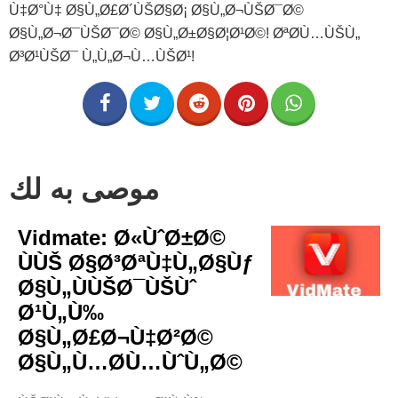
Ù‡Ø°Ù‡ Ø§Ù„Ø£Ø´ÙŠØ§Ø¡ Ø§Ù„Ø¬ÙŠØ¯Ø©
Ø§Ù„Ø¬Ø¯ÙŠØ¯Ø© Ø§Ù„Ø±Ø§Ø¦Ø¹Ø©! ØªØ­Ù…ÙŠÙ„
Ø³Ø¹ÙŠØ¯ Ù„Ù„Ø¬Ù…ÙŠØ¹!
موصى به لك
Vidmate: Ø«ÙˆØ±Ø©
ÙÙŠ Ø§Ø³ØªÙ‡Ù„Ø§Ùƒ
Ø§Ù„ÙÙŠØ¯ÙŠÙˆ
Ø¹Ù„Ù‰
Ø§Ù„Ø£Ø¬Ù‡Ø²Ø©
Ø§Ù„Ù…Ø­Ù…ÙˆÙ„Ø©