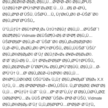
Ø§Ù„Ø£Ø®Ø·Ø§Ø¡ Ø§Ù„Ù…Ø²Ø¹Ø¬Ø© Ø§Ù„ØªÙŠ
ÙƒØ§Ù†Øª ØªÙ†ØªØ´Ø±ØŒ Ù…Ù…Ø§ Ø¬Ø¹Ù„
Ø§Ù„ØªØ·Ø¨ÙŠÙ‚ ÙŠØ¹Ù…Ù„ ÙƒØ¢Ù„Ø© Ø¬ÙŠØ¯Ø©
Ø§Ù„ØªØ´ØºÙŠÙ„.
ÙˆÙ„ÙƒÙ† Ø§Ù†ØªØ¸Ø± Ù‡Ù†Ø§Ùƒ Ø§Ù„Ù…Ø²ÙŠØ¯!
Ø£Ø¶Ø§Ù Vidmate Ø£ÙŠØ¶Ù‹Ø§ Ø¨Ø¹Ø¶ Ø§Ù„Ù…
ÙŠØ²Ø§Øª Ø§Ù„Ø¬Ø¯ÙŠØ¯Ø© Ø§Ù„Ø±Ø§Ø¦Ø¹Ø©
Ù„Ø¬Ø¹Ù„ Ø±Ø­Ù„Ø© ØªÙ†Ø²ÙŠÙ„ Ø§Ù„ÙÙŠØ¯ÙŠÙˆ
Ø§Ù„Ø®Ø§ØµØ© Ø¨Ùƒ Ø£ÙƒØ«Ø± Ø¥Ø«Ø§Ø±Ø©.
Ø¨Ø¯Ø¡Ù‹Ø§ Ù…Ù† Ø³Ø±Ø¹Ø§Øª Ø§Ù„ØªÙ†Ø²ÙŠÙ„
Ø§Ù„Ø£Ø³Ø±Ø¹ ÙˆØ­ØªÙ‰ Ø§Ù„ØªÙˆØ§ÙÙ‚ Ø§Ù„Ù…Ø­
Ø³Ù‘Ù† Ù…Ø¹ Ø§Ù„Ø£Ø¬Ù‡Ø²Ø© Ø§Ù„Ù…
Ø®ØªÙ„ÙØ©ØŒ ÙŠÙˆÙØ± Ù„Ùƒ Ø§Ù„Ø¥ØµØ¯Ø§Ø± X.X
ÙƒÙ„ Ù…Ø§ ØªØ­ØªØ§Ø¬ Ø¥Ù„ÙŠÙ‡. Ù„Ø°Ø§ØŒ Ø¥Ø°Ø§
Ù„Ù… ØªÙƒÙ† Ù‚Ø¯ Ù‚Ù…Øª Ø¨Ø°Ù„Ùƒ Ø¨Ø§Ù„ÙØ¹Ù„ØŒ
ÙØ§Ø³ØªÙ…Ø± ÙÙŠ ØªØ­Ø¯ÙŠØ« ØªØ·Ø¨ÙŠÙ‚ Vidmate
Ø§Ù„Ø®Ø§Øµ Ø¨Ùƒ Ù„Ù„Ø§Ø³ØªÙ…ØªØ§Ø¹ Ø¨ÙƒÙ„