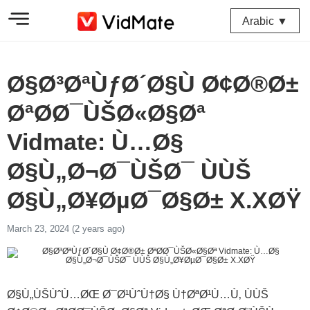
Arabic ▼
Ø§Ø³ØªÙƒØ´Ø§Ù Ø¢Ø®Ø±
ØªØ­Ø¯ÙŠØ«Ø§Øª
Vidmate: Ù…Ø§
Ø§Ù„Ø¬Ø¯ÙŠØ¯ ÙÙŠ
Ø§Ù„Ø¥ØµØ¯Ø§Ø± X.XØŸ
March 23, 2024 (2 years ago)
Ø§Ù„ÙŠÙˆÙ…ØŒ Ø¯Ø¹ÙˆÙ†Ø§ Ù†ØªØ¹Ù…Ù‚ ÙÙŠ