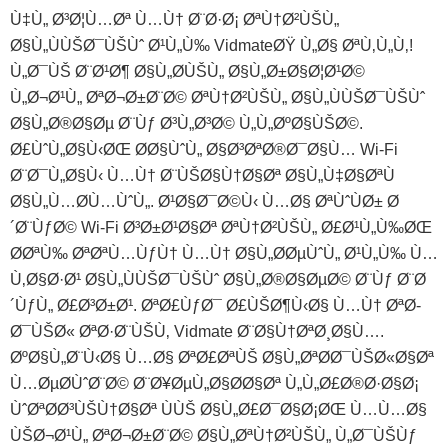
Ù‡Ù„ Ø³Ø¦Ù…Øª Ù…Ù† Ø¨Ø·Ø¡ ØªÙ†Ø²ÙŠÙ„
Ø§Ù„ÙÙŠØ¯ÙŠÙˆ Ø¹Ù„Ù‰ VidmateØŸ Ù„Ø§ ØªÙ‚Ù„Ù‚!
Ù„Ø¯ÙŠ Ø¨Ø¹Ø¶ Ø§Ù„Ø­ÙŠÙ„ Ø§Ù„Ø±Ø§Ø¦Ø¹Ø©
Ù„Ø¬Ø¹Ù„ ØªØ¬Ø±Ø¨Ø© ØªÙ†Ø²ÙŠÙ„ Ø§Ù„ÙÙŠØ¯ÙŠÙˆ
Ø§Ù„Ø®Ø§Øµ Ø¨Ùƒ Ø³Ù„Ø³Ø© Ù„Ù„ØºØ§ÙŠØ©.
Ø£ÙˆÙ„Ø§Ù‹ØŒ Ø­Ø§ÙˆÙ„ Ø§Ø³ØªØ®Ø¯Ø§Ù… Wi-Fi
Ø¨Ø¯Ù„Ø§Ù‹ Ù…Ù† Ø¨ÙŠØ§Ù†Ø§Øª Ø§Ù„Ù‡Ø§ØªÙ
Ø§Ù„Ù…Ø­Ù…ÙˆÙ„. Ø¹Ø§Ø¯Ø©Ù‹ Ù…Ø§ ØªÙˆÙØ± Ø
´Ø¨ÙƒØ© Wi-Fi Ø³Ø±Ø¹Ø§Øª ØªÙ†Ø²ÙŠÙ„ Ø£Ø¹Ù„Ù‰ØŒ
Ø­ØªÙ‰ ØªØªÙ…ÙƒÙ† Ù…Ù† Ø§Ù„Ø­ØµÙˆÙ„ Ø¹Ù„Ù‰ Ù…
Ù‚Ø§Ø·Ø¹ Ø§Ù„ÙÙŠØ¯ÙŠÙˆ Ø§Ù„Ø®Ø§ØµØ© Ø¨Ùƒ Ø¨Ø
´ÙƒÙ„ Ø£Ø³Ø±Ø¹. ØªØ£ÙƒØ¯ Ø£ÙŠØ¶Ù‹Ø§ Ù…Ù† ØªØ­
Ø¯ÙŠØ« ØªØ·Ø¨ÙŠÙ‚ Vidmate Ø¨Ø§Ù†ØªØ¸Ø§Ù….
ØºØ§Ù„Ø¨Ù‹Ø§ Ù…Ø§ ØªØ£ØªÙŠ Ø§Ù„ØªØ­Ø¯ÙŠØ«Ø§Øª
Ù…ØµØ­ÙˆØ¨Ø© Ø¨Ø¥ØµÙ„Ø§Ø­Ø§Øª Ù„Ù„Ø£Ø®Ø·Ø§Ø¡
ÙˆØªØ­Ø³ÙŠÙ†Ø§Øª ÙÙŠ Ø§Ù„Ø£Ø¯Ø§Ø¡ØŒ Ù…Ù…Ø§
ÙŠØ¬Ø¹Ù„ ØªØ¬Ø±Ø¨Ø© Ø§Ù„ØªÙ†Ø²ÙŠÙ„ Ù„Ø¯ÙŠÙƒ