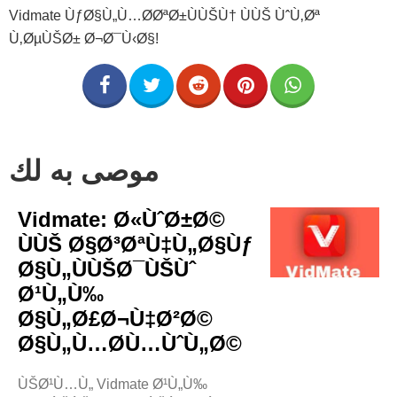
Vidmate ÙƒØ§Ù„Ù…Ø­ØªØ±ÙÙŠÙ† ÙÙŠ ÙˆÙ‚Øª
Ù‚ØµÙŠØ± Ø¬Ø¯Ù‹Ø§!
موصى به لك
Vidmate: Ø«ÙˆØ±Ø©
ÙÙŠ Ø§Ø³ØªÙ‡Ù„Ø§Ùƒ
Ø§Ù„ÙÙŠØ¯ÙŠÙˆ
Ø¹Ù„Ù‰
Ø§Ù„Ø£Ø¬Ù‡Ø²Ø©
Ø§Ù„Ù…Ø­Ù…ÙˆÙ„Ø©
ÙŠØ¹Ù…Ù„ Vidmate Ø¹Ù„Ù‰