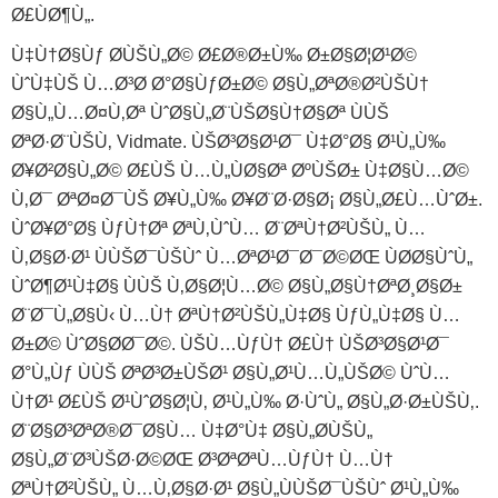
Ø£ÙØ¶Ù„.
Ù‡Ù†Ø§Ùƒ Ø­ÙŠÙ„Ø© Ø£Ø®Ø±Ù‰ Ø±Ø§Ø¦Ø¹Ø©
ÙˆÙ‡ÙŠ Ù…Ø³Ø­ Ø°Ø§ÙƒØ±Ø© Ø§Ù„ØªØ®Ø²ÙŠÙ†
Ø§Ù„Ù…Ø¤Ù‚Øª ÙˆØ§Ù„Ø¨ÙŠØ§Ù†Ø§Øª ÙÙŠ
ØªØ·Ø¨ÙŠÙ‚ Vidmate. ÙŠØ³Ø§Ø¹Ø¯ Ù‡Ø°Ø§ Ø¹Ù„Ù‰
Ø¥Ø²Ø§Ù„Ø© Ø£ÙŠ Ù…Ù„ÙØ§Øª ØºÙŠØ± Ù‡Ø§Ù…Ø©
Ù‚Ø¯ ØªØ¤Ø¯ÙŠ Ø¥Ù„Ù‰ Ø¥Ø¨Ø·Ø§Ø¡ Ø§Ù„Ø£Ù…ÙˆØ±.
ÙˆØ¥Ø°Ø§ ÙƒÙ†Øª ØªÙ‚ÙˆÙ… Ø¨ØªÙ†Ø²ÙŠÙ„ Ù…
Ù‚Ø§Ø·Ø¹ ÙÙŠØ¯ÙŠÙˆ Ù…ØªØ¹Ø¯Ø¯Ø©ØŒ ÙØ­Ø§ÙˆÙ„
ÙˆØ¶Ø¹Ù‡Ø§ ÙÙŠ Ù‚Ø§Ø¦Ù…Ø© Ø§Ù„Ø§Ù†ØªØ¸Ø§Ø±
Ø¨Ø¯Ù„Ø§Ù‹ Ù…Ù† ØªÙ†Ø²ÙŠÙ„Ù‡Ø§ ÙƒÙ„Ù‡Ø§ Ù…
Ø±Ø© ÙˆØ§Ø­Ø¯Ø©. ÙŠÙ…ÙƒÙ† Ø£Ù† ÙŠØ³Ø§Ø¹Ø¯
Ø°Ù„Ùƒ ÙÙŠ ØªØ³Ø±ÙŠØ¹ Ø§Ù„Ø¹Ù…Ù„ÙŠØ© ÙˆÙ…
Ù†Ø¹ Ø£ÙŠ Ø¹ÙˆØ§Ø¦Ù‚ Ø¹Ù„Ù‰ Ø·ÙˆÙ„ Ø§Ù„Ø·Ø±ÙŠÙ‚.
Ø¨Ø§Ø³ØªØ®Ø¯Ø§Ù… Ù‡Ø°Ù‡ Ø§Ù„Ø­ÙŠÙ„
Ø§Ù„Ø¨Ø³ÙŠØ·Ø©ØŒ Ø³ØªØªÙ…ÙƒÙ† Ù…Ù†
ØªÙ†Ø²ÙŠÙ„ Ù…Ù‚Ø§Ø·Ø¹ Ø§Ù„ÙÙŠØ¯ÙŠÙˆ Ø¹Ù„Ù‰