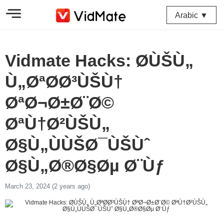
Arabic ▼
Vidmate Hacks: Ø­ÙŠÙ„
Ù„ØªØ­Ø³ÙŠÙ†
ØªØ¬Ø±Ø¨Ø©
ØªÙ†Ø²ÙŠÙ„
Ø§Ù„ÙÙŠØ¯ÙŠÙˆ
Ø§Ù„Ø®Ø§Øµ Ø¨Ùƒ
March 23, 2024 (2 years ago)