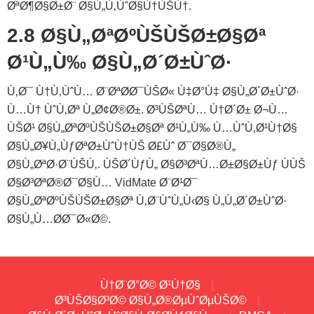
ØªØ¶Ø§Ø±Ø¨ Ø§Ù„Ù‚ÙˆØ§Ù†ÙŠÙ†.
2.8 Ø§Ù„ØªØºÙŠÙŠØ±Ø§Øª
Ø¹Ù„Ù‰ Ø§Ù„Ø´Ø±ÙˆØ·
Ù‚Ø¯ Ù†Ù‚ÙˆÙ… Ø¨ØªØ­Ø¯ÙŠØ« Ù‡Ø°Ù‡ Ø§Ù„Ø´Ø±ÙˆØ·
Ù…Ù† ÙˆÙ‚Øª Ù„Ø¢Ø®Ø±. Ø³ÙŠØªÙ… Ù†Ø´Ø± Ø¬Ù…
ÙŠØ¹ Ø§Ù„ØªØºÙŠÙŠØ±Ø§Øª Ø¹Ù„Ù‰ Ù…ÙˆÙ‚Ø¹Ù†Ø§
Ø§Ù„Ø¥Ù„ÙƒØªØ±ÙˆÙ†ÙŠ Ø£Ùˆ Ø¯Ø§Ø®Ù„
Ø§Ù„ØªØ·Ø¨ÙŠÙ‚. ÙŠØ´ÙƒÙ„ Ø§Ø³ØªÙ…Ø±Ø§Ø±Ùƒ ÙÙŠ
Ø§Ø³ØªØ®Ø¯Ø§Ù… VidMate Ø¨Ø¹Ø¯
Ø§Ù„ØªØºÙŠÙŠØ±Ø§Øª Ù‚Ø¨ÙˆÙ„Ù‹Ø§ Ù„Ù„Ø´Ø±ÙˆØ·
Ø§Ù„Ù…Ø­Ø¯Ø«Ø©.
Ù†Ø¨Ø°Ø© Ø¹Ù†Ø§
Ø³ÙŠØ§Ø³Ø© Ø§Ù„Ø®ØµÙˆØµÙŠØ©