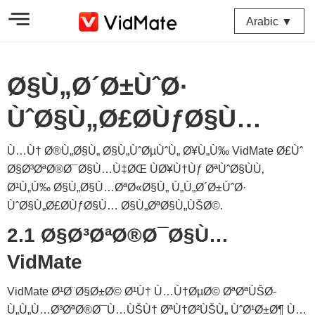
Arabic ▼
Ø§Ù„Ø´Ø±ÙˆØ·
ÙˆØ§Ù„Ø£Ø­ÙƒØ§Ù…
Ù…Ù† Ø®Ù„Ø§Ù„ Ø§Ù„ÙˆØµÙˆÙ„ Ø¥Ù„Ù‰ VidMate Ø£Ùˆ
Ø§Ø³ØªØ®Ø¯Ø§Ù…Ù‡ØŒ ÙØ¥Ù†Ùƒ ØªÙˆØ§ÙÙ‚
Ø¹Ù„Ù‰ Ø§Ù„Ø§Ù…ØªØ«Ø§Ù„ Ù„Ù„Ø´Ø±ÙˆØ·
ÙˆØ§Ù„Ø£Ø­ÙƒØ§Ù… Ø§Ù„ØªØ§Ù„ÙŠØ©.
2.1 Ø§Ø³ØªØ®Ø¯Ø§Ù…
VidMate
VidMate Ø¹Ø¨Ø§Ø±Ø© Ø¹Ù† Ù…Ù†ØµØ© ØªØªÙŠØ­
Ù„Ù„Ù…Ø³ØªØ®Ø¯Ù…ÙŠÙ† ØªÙ†Ø²ÙŠÙ„ ÙˆØ¹Ø±Ø¶ Ù…