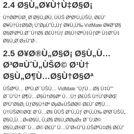
2.4 Ø§Ù„Ø¥Ù†Ù‡Ø§Ø¡
Ù†Ø­ØªÙØ¸ Ø¨Ø§Ù„Ø­Ù‚ ÙÙŠ ØªØ¹Ù„ÙŠÙ‚ Ø£Ùˆ
Ø¥Ù†Ù‡Ø§Ø¡ ÙˆØµÙˆÙ„Ùƒ Ø¥Ù„Ù‰ VidMate Ø¥Ø°Ø§
Ø§Ø¹ØªÙ‚Ø¯Ù†Ø§ Ø£Ù†Ùƒ Ø§Ù†ØªÙ‡ÙƒØª Ù‡Ø°Ù‡
Ø§Ù„Ø´Ø±ÙˆØ·.
2.5 Ø¥Ø®Ù„Ø§Ø¡ Ø§Ù„Ù…
Ø³Ø¤ÙˆÙ„ÙŠØ© Ø¹Ù†
Ø§Ù„Ø¶Ù…Ø§Ù†Ø§Øª
ÙŠØªÙ… ØªÙ‚Ø¯ÙŠÙ… VidMate "ÙƒÙ…Ø§ Ù‡Ùˆ"
Ø¯ÙˆÙ† Ø¶Ù…Ø§Ù†Ø§Øª Ù…Ù† Ø£ÙŠ Ù†ÙˆØ¹ØŒ
Ø³ÙˆØ§Ø¡ ÙƒØ§Ù†Øª ØµØ±ÙŠØ­Ø© Ø£Ùˆ Ø¶Ù…
Ù†ÙŠØ©ØŒ Ø¨Ù…Ø§ ÙÙŠ Ø°Ù„Ùƒ Ø¹Ù„Ù‰ Ø³Ø¨ÙŠÙ„
Ø§Ù„Ù…Ø«Ø§Ù„ Ù„Ø§ Ø§Ù„Ø­ØµØ± Ø¯Ù‚Ø©
Ø§Ù„Ø®Ø¯Ù…Ø© Ø£Ùˆ Ù…ÙˆØ«ÙˆÙ‚ÙŠØªÙ‡Ø§ Ø£Ùˆ