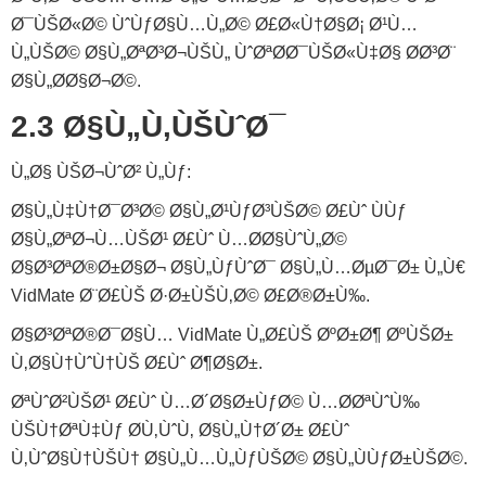
Ø¯ÙŠØ«Ø© ÙˆÙƒØ§Ù…Ù„Ø© Ø£Ø«Ù†Ø§Ø¡ Ø¹Ù…
Ù„ÙŠØ© Ø§Ù„ØªØ³Ø¬ÙŠÙ„ ÙˆØªØ­Ø¯ÙŠØ«Ù‡Ø§ Ø­Ø³Ø¨
Ø§Ù„Ø­Ø§Ø¬Ø©.
2.3 Ø§Ù„Ù‚ÙŠÙˆØ¯
Ù„Ø§ ÙŠØ¬ÙˆØ² Ù„Ùƒ:
Ø§Ù„Ù‡Ù†Ø¯Ø³Ø© Ø§Ù„Ø¹ÙƒØ³ÙŠØ© Ø£Ùˆ ÙÙƒ
Ø§Ù„ØªØ¬Ù…ÙŠØ¹ Ø£Ùˆ Ù…Ø­Ø§ÙˆÙ„Ø©
Ø§Ø³ØªØ®Ø±Ø§Ø¬ Ø§Ù„ÙƒÙˆØ¯ Ø§Ù„Ù…ØµØ¯Ø± Ù„Ù€
VidMate Ø¨Ø£ÙŠ Ø·Ø±ÙŠÙ‚Ø© Ø£Ø®Ø±Ù‰.
Ø§Ø³ØªØ®Ø¯Ø§Ù… VidMate Ù„Ø£ÙŠ ØºØ±Ø¶ ØºÙŠØ±
Ù‚Ø§Ù†ÙˆÙ†ÙŠ Ø£Ùˆ Ø¶Ø§Ø±.
ØªÙˆØ²ÙŠØ¹ Ø£Ùˆ Ù…Ø´Ø§Ø±ÙƒØ© Ù…Ø­ØªÙˆÙ‰
ÙŠÙ†ØªÙ‡Ùƒ Ø­Ù‚ÙˆÙ‚ Ø§Ù„Ù†Ø´Ø± Ø£Ùˆ
Ù‚ÙˆØ§Ù†ÙŠÙ† Ø§Ù„Ù…Ù„ÙƒÙŠØ© Ø§Ù„ÙÙƒØ±ÙŠØ©.