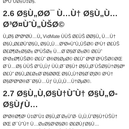
ØªÙˆÙØ±Ù‡Ø§.
2.6 Ø§Ù„Ø­Ø¯ Ù…Ù† Ø§Ù„Ù…
Ø³Ø¤ÙˆÙ„ÙŠØ©
Ù„Ø§ ØªØªØ­Ù…Ù„ VidMate ÙÙŠ Ø£ÙŠ Ø­Ø§Ù„ Ù…Ù†
Ø§Ù„Ø£Ø­ÙˆØ§Ù„ Ø§Ù„Ù…Ø³Ø¤ÙˆÙ„ÙŠØ© Ø¹Ù† Ø£ÙŠ
Ø£Ø¶Ø±Ø§Ø± ØºÙŠØ± Ù…Ø¨Ø§Ø´Ø±Ø© Ø£Ùˆ
Ø¹Ø±Ø¶ÙŠØ© Ø£Ùˆ Ø®Ø§ØµØ© Ø£Ùˆ ØªØ¨Ø¹ÙŠØ©ØŒ
Ø¨Ù…Ø§ ÙÙŠ Ø°Ù„Ùƒ ÙÙ‚Ø¯Ø§Ù† Ø§Ù„Ø¨ÙŠØ§Ù†Ø§Øª
Ø£Ùˆ Ø§Ù„Ø£Ø±Ø¨Ø§Ø­ØŒ Ø§Ù„Ù†Ø§Ø´Ø¦Ø© Ø¹Ù†
Ø§Ø³ØªØ®Ø¯Ø§Ù…Ùƒ Ù„Ù„Ù…Ù†ØµØ©.
2.7 Ø§Ù„Ù‚Ø§Ù†ÙˆÙ† Ø§Ù„Ø­
Ø§ÙƒÙ…
ØªØ®Ø¶Ø¹ Ù‡Ø°Ù‡ Ø§Ù„Ø´Ø±ÙˆØ· Ù„Ù‚ÙˆØ§Ù†ÙŠÙ†
ØŒ Ø¯ÙˆÙ† Ù…Ø±Ø§Ø¹Ø§Ø© Ø£Ø­ÙƒØ§Ù…