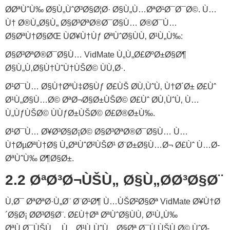
Ø­ØªÙˆÙ‰ Ø§Ù„ÙˆØ³Ø§Ø¦Ø· Ø§Ù„Ù…ØªØ¹Ø¯Ø¯Ø©. Ù…
Ù† Ø®Ù„Ø§Ù„ Ø§Ø³ØªØ®Ø¯Ø§Ù… Ø®Ø¯Ù…
Ø§ØªÙ†Ø§ØŒ ÙØ¥Ù†Ùƒ ØªÙˆØ§ÙÙ‚ Ø¹Ù„Ù‰:
Ø§Ø³ØªØ®Ø¯Ø§Ù… VidMate Ù„Ù„Ø£ØºØ±Ø§Ø¶
Ø§Ù„Ù‚Ø§Ù†ÙˆÙ†ÙŠØ© ÙÙ‚Ø·.
Ø¹Ø¯Ù… Ø§Ù†ØªÙ‡Ø§Ùƒ Ø£ÙŠ Ø­Ù‚ÙˆÙ‚ Ù†Ø´Ø± Ø£Ùˆ
Ø¹Ù„Ø§Ù…Ø© ØªØ¬Ø§Ø±ÙŠØ© Ø£Ùˆ Ø­Ù‚ÙˆÙ‚ Ù…
Ù„ÙƒÙŠØ© ÙÙƒØ±ÙŠØ© Ø£Ø®Ø±Ù‰.
Ø¹Ø¯Ù… Ø¥Ø³Ø§Ø¡Ø© Ø§Ø³ØªØ®Ø¯Ø§Ù… Ù…
Ù†ØµØªÙ†Ø§ Ù„ØªÙˆØ²ÙŠØ¹ Ø¨Ø±Ø§Ù…Ø¬ Ø£Ùˆ Ù…Ø­
ØªÙˆÙ‰ Ø¶Ø§Ø±.
2.2 ØªØ³Ø¬ÙŠÙ„ Ø§Ù„Ø­Ø³Ø§Ø¨
Ù‚Ø¯ ØªØªØ·Ù„Ø¨ Ø¨Ø¹Ø¶ Ù…ÙŠØ²Ø§Øª VidMate Ø¥Ù†Ø
´Ø§Ø¡ Ø­Ø³Ø§Ø¨. Ø£Ù†Øª ØªÙˆØ§ÙÙ‚ Ø¹Ù„Ù‰
ØªÙ‚Ø¯ÙŠÙ… Ù…Ø¹Ù„ÙˆÙ…Ø§Øª Ø¯Ù‚ÙŠÙ‚Ø© ÙˆØ­